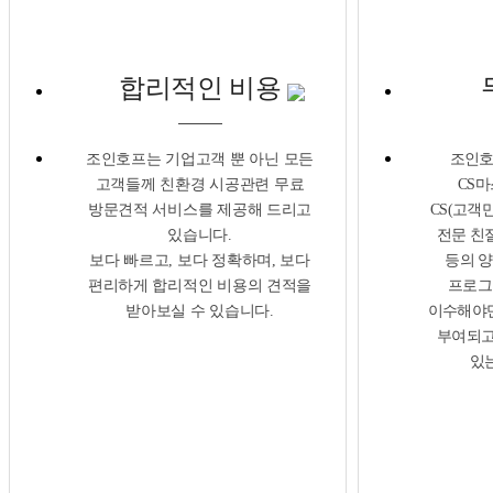
합리적인 비용
무
조인호프는 기업고객 뿐 아닌 모든
조인호
고객들께 친환경 시공관련 무료
CS마
방문견적 서비스를 제공해 드리고
CS(고객
있습니다.
전문 친
보다 빠르고, 보다 정확하며, 보다
등의 양
편리하게 합리적인 비용의 견적을
프로그
받아보실 수 있습니다.
이수해야
부여되고
있