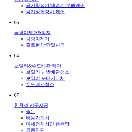
공기청정기/제습기 분해케어
공기정화장치 케어
06
곰팡이제거&방지
곰팡이제거
결로현상/단열시공
04
보일러&수도배관 케어
보일러 난방배관청소
보일러 분배기교체
수도배관청소
07
친환경 전문시공
줄눈
비둘기퇴치
미세먼지차단 촘촘망
외풍차단