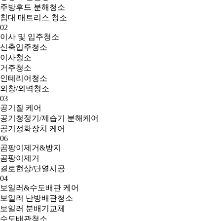
주방후드 분해청소
침대 매트리스 청소
02
이사 및 입주청소
신축입주청소
이사청소
거주청소
인테리어청소
외창/외벽청소
03
공기질 케어
공기청정기/제습기 분해케어
공기정화장치 케어
06
곰팡이제거&방지
곰팡이제거
결로현상/단열시공
04
보일러&수도배관 케어
보일러 난방배관청소
보일러 분배기교체
수도배관청소