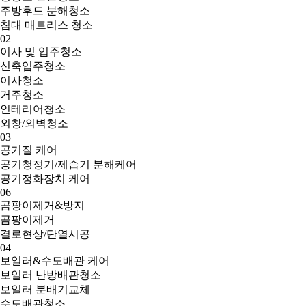
주방후드 분해청소
침대 매트리스 청소
02
이사 및 입주청소
신축입주청소
이사청소
거주청소
인테리어청소
외창/외벽청소
03
공기질 케어
공기청정기/제습기 분해케어
공기정화장치 케어
06
곰팡이제거&방지
곰팡이제거
결로현상/단열시공
04
보일러&수도배관 케어
보일러 난방배관청소
보일러 분배기교체
수도배관청소