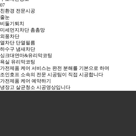
07
친환경 전문시공
줄눈
비둘기퇴치
미세먼지차단 촘촘망
외풍차단
열차단 단열필름
하수구 냄새차단
싱크대연마&유리막코팅
욕실 유리막코팅
가전제품 케어 서비스는 완전 분해를 기본으로 하며
조인호프 소속의 전문 시공팀이 직접 시공합니다
가전제품 케어 예약하기
냉장고 살균청소 시공영상입니다